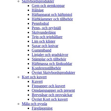
Skrivbordsprodukter
Gem och gemkoppar
Hålslag
Häftapparat och häftpistol
Häftklammer och tillbehör
Pennfodral
Penn- och prylställ
Skrivunderlägg
Tejp och tejphållare
Lim och klister
Saxar och knivar
Gummiband
Linjaler och gradskivor
Stämplar och tillbehör
Häftmassa och fästkuddar
Konferenstillbehör
Övrigt Skrivbordsprodukter
Kort och kuvert
Kuvert
Finpapper och kuvert
Omslagspapper och present
Brevpåsar och provsäckar
Övrigt Kort och kuvert
Måla och pyssla
Färgläggning