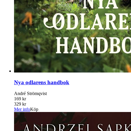
Nya odlarens handbok
André Strömqvist
169 kr
329 kr
Mer info
Köp