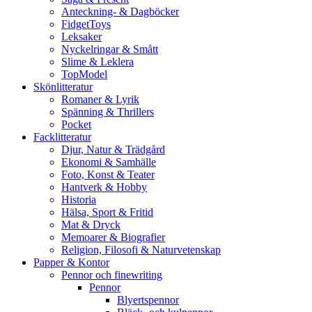
Anteckning- & Dagböcker
FidgetToys
Leksaker
Nyckelringar & Smått
Slime & Leklera
TopModel
Skönlitteratur
Romaner & Lyrik
Spänning & Thrillers
Pocket
Facklitteratur
Djur, Natur & Trädgård
Ekonomi & Samhälle
Foto, Konst & Teater
Hantverk & Hobby
Historia
Hälsa, Sport & Fritid
Mat & Dryck
Memoarer & Biografier
Religion, Filosofi & Naturvetenskap
Papper & Kontor
Pennor och finewriting
Pennor
Blyertspennor