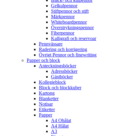
Bläck- och kulpennor
Gelkulpennor
Stiftpennor och stift
Märkpennor
Whiteboardpennor
Överstrykningspennor
Fiberpennor
Kalligrafi och reservoar
Pennvässare
Radering och korrigering
Övrigt Pennor och finewriting
Papper och block
Anteckningsböcker
Adressböcker
Gästböcker
Kollegieblock
Block och blockkuber
Kartong
Blanketter
Notisar
Etiketter
Papper
A4 Ohålat
A4 Hålat
A3