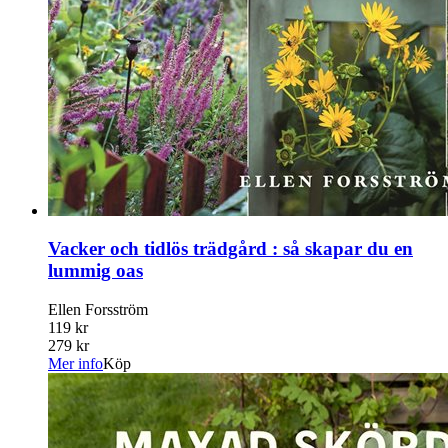
Vacker och tidlös trädgård : så skapar du en
lummig oas
Ellen Forsström
119 kr
279 kr
Mer info
Köp