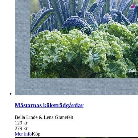
Mästarnas köksträdgårdar
Bella Linde & Lena Granefelt
129 kr
279 kr
Mer info
Köp