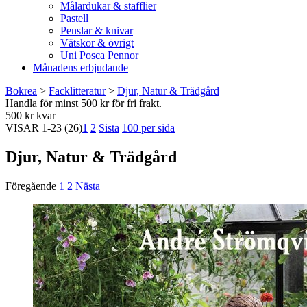
Målardukar & stafflier
Pastell
Penslar & knivar
Vätskor & övrigt
Uni Posca Pennor
Månadens erbjudande
Bokrea
>
Facklitteratur
>
Djur, Natur & Trädgård
Handla för minst 500 kr för fri frakt.
500 kr kvar
VISAR
1-23
(26)
1
2
Sista
100 per sida
Djur, Natur & Trädgård
Föregående
1
2
Nästa