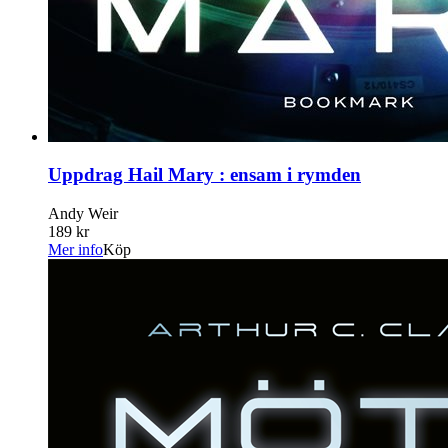
Uppdrag Hail Mary : ensam i rymden
Andy Weir
189 kr
Mer info
Köp