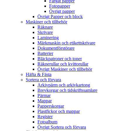
Färgat papper
Fotopapper
Övrigt papper
Övrigt Papper och block
Maskiner och tillbehör
Räknare
Skrivare
Laminering
Märkmaskin och etikettskrivare
Dokumentförstörare
Batterier
Bläckpatroner och toner
Räknerullar och kvittorullar
Övrigt Maskiner och tillbehör
Häfta & Fästa
Sortera och förvara
Arkivpärm och arkivkartong
Brevkorgar och tidskriftssamlare
Pärmar
Mappar
Papperskorgar
Plastfickor och mappar
Register
Fotoalbum
Övrigt Sortera och förvara