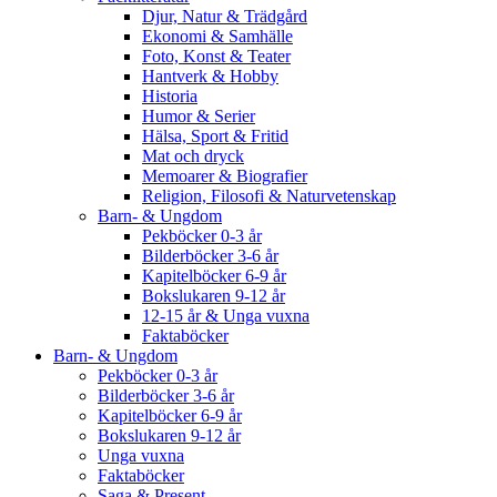
Djur, Natur & Trädgård
Ekonomi & Samhälle
Foto, Konst & Teater
Hantverk & Hobby
Historia
Humor & Serier
Hälsa, Sport & Fritid
Mat och dryck
Memoarer & Biografier
Religion, Filosofi & Naturvetenskap
Barn- & Ungdom
Pekböcker 0-3 år
Bilderböcker 3-6 år
Kapitelböcker 6-9 år
Bokslukaren 9-12 år
12-15 år & Unga vuxna
Faktaböcker
Barn- & Ungdom
Pekböcker 0-3 år
Bilderböcker 3-6 år
Kapitelböcker 6-9 år
Bokslukaren 9-12 år
Unga vuxna
Faktaböcker
Saga & Present