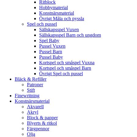
Ritblock
Hobbymaterial
Konstnärsmaterial
Övrigt Måla och pyssla
Spel och pussel
Sällskapsspel Vuxen
Sällskapsspel Barn och ungdom
Spel Baby
Pussel Vuxen
Pussel Barn
Pussel Baby
Kortspel och småspel Vuxna
Kortspel och småspel Barn
Övrigt Spel och pussel
Bläck & Refiller
Patroner
Stift
Finewritning
Konstnärsmaterial
Akvarell
Akryl
Block & papper
Blyerts & ritkol
Färgpennor
Olja