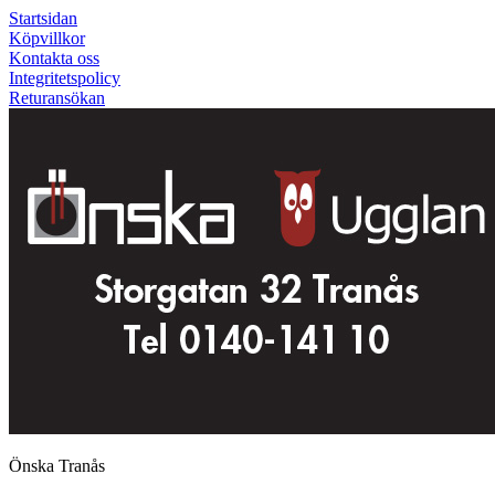
Startsidan
Köpvillkor
Kontakta oss
Integritetspolicy
Returansökan
Önska Tranås