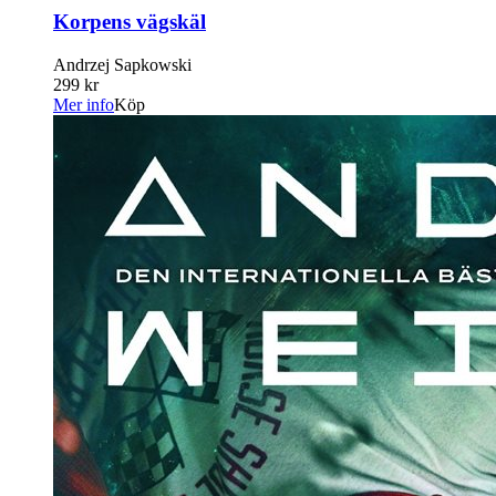
Korpens vägskäl
Andrzej Sapkowski
299 kr
Mer info
Köp