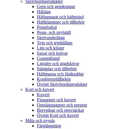
Skrivbordsprodukter
Gem och gemkoppar
Hålslag
Häftapparat och häftpistol
Häftklammer och tillbehör
Pennfodral
Penn- och prylställ
Skrivunderlägg
Tejp och tejphållare
Lim och klister
Saxar och knivar
Gummiband
Linjaler och gradskivor
Stämplar och tillbehör
Häftmassa och fästkuddar
Konferenstillbehör
Övrigt Skrivbordsprodukter
Kort och kuvert
Kuvert
Finpapper och kuvert
Omslagspapper och present
Brevpåsar och provsäckar
Övrigt Kort och kuvert
Måla och pyssla
Färgläggning