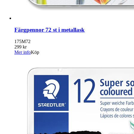
Färgpennor 72 st i metallask
175M72
299 kr
Mer info
Köp