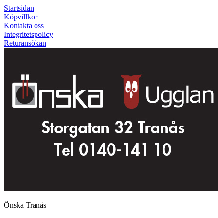
Startsidan
Köpvillkor
Kontakta oss
Integritetspolicy
Returansökan
Önska Tranås