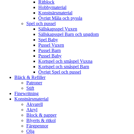
Ritblock
Hobbymaterial
Konstnärsmaterial
Övrigt Måla och pyssla
Spel och pussel
Sällskapsspel Vuxen
Sällskapsspel Barn och ungdom
Spel Baby
Pussel Vuxen
Pussel Barn
Pussel Baby
Kortspel och småspel Vuxna
Kortspel och småspel Barn
Övrigt Spel och pussel
Bläck & Refiller
Patroner
Stift
Finewritning
Konstnärsmaterial
Akvarell
Akryl
Block & papper
Blyerts & ritkol
Färgpennor
Olja