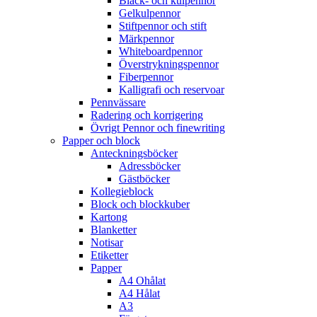
Bläck- och kulpennor
Gelkulpennor
Stiftpennor och stift
Märkpennor
Whiteboardpennor
Överstrykningspennor
Fiberpennor
Kalligrafi och reservoar
Pennvässare
Radering och korrigering
Övrigt Pennor och finewriting
Papper och block
Anteckningsböcker
Adressböcker
Gästböcker
Kollegieblock
Block och blockkuber
Kartong
Blanketter
Notisar
Etiketter
Papper
A4 Ohålat
A4 Hålat
A3