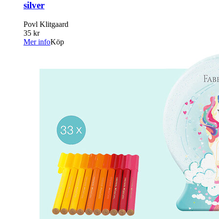
silver
Povl Klitgaard
35 kr
Mer info
Köp