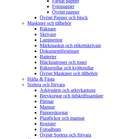
Färgat papper
Fotopapper
Övrigt papper
Övrigt Papper och block
Maskiner och tillbehör
Räknare
Skrivare
Laminering
Märkmaskin och etikettskrivare
Dokumentförstörare
Batterier
Bläckpatroner och toner
Räknerullar och kvittorullar
Övrigt Maskiner och tillbehör
Häfta & Fästa
Sortera och förvara
Arkivpärm och arkivkartong
Brevkorgar och tidskriftssamlare
Pärmar
Mappar
Papperskorgar
Plastfickor och mappar
Register
Fotoalbum
Övrigt Sortera och förvara