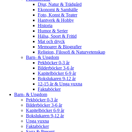
Djur, Natur & Trädgård
Ekonomi & Samhälle
Foto, Konst & Teater
Hantverk & Hobby
Historia
Humor & Serier
Hälsa, Sport & Fritid
Mat och dryck
Memoarer & Biografier
Religion, Filosofi & Naturvetenskap
Barn- & Ungdom
Pekböcker 0-3 år
Bilderböcker 3-6 år
Kapitelböcker 6-9 år
Bokslukaren 9-12 år
12-15 år & Unga vuxna
Faktaböcker
Barn- & Ungdom
Pekböcker 0-3 år
Bilderböcker 3-6 år
Kapitelböcker 6-9 år
Bokslukaren 9-12 år
Unga vuxna
Faktaböcker
Saga & Present