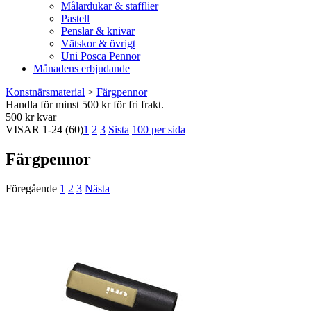
Målardukar & stafflier
Pastell
Penslar & knivar
Vätskor & övrigt
Uni Posca Pennor
Månadens erbjudande
Konstnärsmaterial
>
Färgpennor
Handla för minst 500 kr för fri frakt.
500 kr kvar
VISAR
1-24
(60)
1
2
3
Sista
100 per sida
Färgpennor
Föregående
1
2
3
Nästa