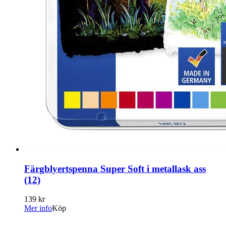
Färgblyertspenna Super Soft i metallask ass
(12)
139 kr
Mer info
Köp