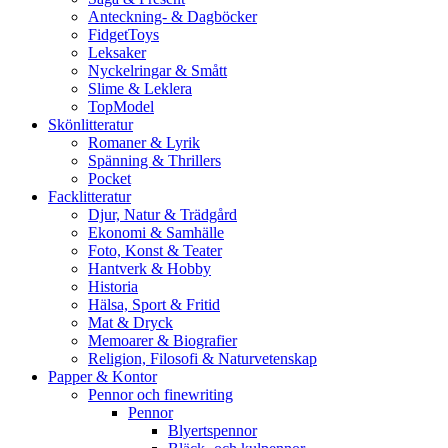
Anteckning- & Dagböcker
FidgetToys
Leksaker
Nyckelringar & Smått
Slime & Leklera
TopModel
Skönlitteratur
Romaner & Lyrik
Spänning & Thrillers
Pocket
Facklitteratur
Djur, Natur & Trädgård
Ekonomi & Samhälle
Foto, Konst & Teater
Hantverk & Hobby
Historia
Hälsa, Sport & Fritid
Mat & Dryck
Memoarer & Biografier
Religion, Filosofi & Naturvetenskap
Papper & Kontor
Pennor och finewriting
Pennor
Blyertspennor