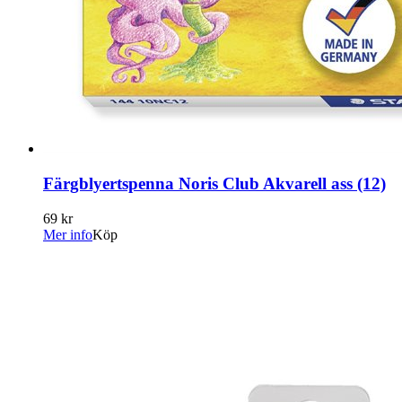
Färgblyertspenna Noris Club Akvarell ass (12)
69 kr
Mer info
Köp