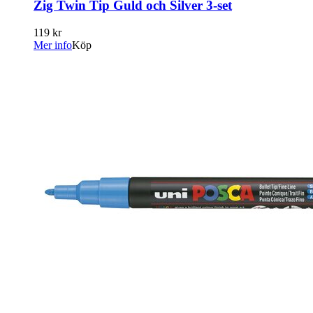
Zig Twin Tip Guld och Silver 3-set
119 kr
Mer info
Köp