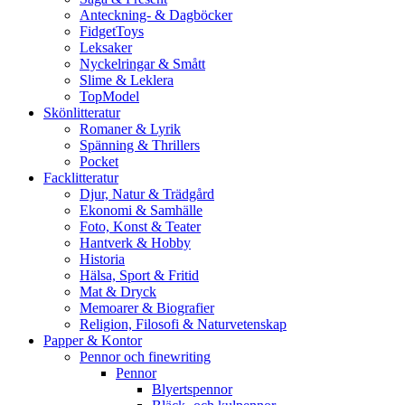
Anteckning- & Dagböcker
FidgetToys
Leksaker
Nyckelringar & Smått
Slime & Leklera
TopModel
Skönlitteratur
Romaner & Lyrik
Spänning & Thrillers
Pocket
Facklitteratur
Djur, Natur & Trädgård
Ekonomi & Samhälle
Foto, Konst & Teater
Hantverk & Hobby
Historia
Hälsa, Sport & Fritid
Mat & Dryck
Memoarer & Biografier
Religion, Filosofi & Naturvetenskap
Papper & Kontor
Pennor och finewriting
Pennor
Blyertspennor