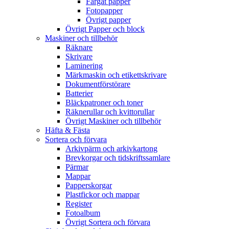
Färgat papper
Fotopapper
Övrigt papper
Övrigt Papper och block
Maskiner och tillbehör
Räknare
Skrivare
Laminering
Märkmaskin och etikettskrivare
Dokumentförstörare
Batterier
Bläckpatroner och toner
Räknerullar och kvittorullar
Övrigt Maskiner och tillbehör
Häfta & Fästa
Sortera och förvara
Arkivpärm och arkivkartong
Brevkorgar och tidskriftssamlare
Pärmar
Mappar
Papperskorgar
Plastfickor och mappar
Register
Fotoalbum
Övrigt Sortera och förvara