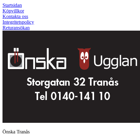
Startsidan
Köpvillkor
Kontakta oss
Integritetspolicy
Returansökan
Önska Tranås