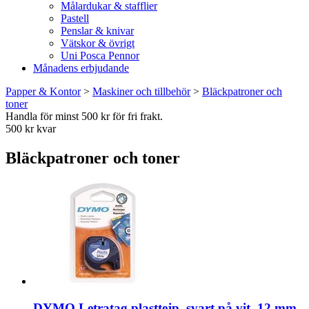
Målardukar & stafflier
Pastell
Penslar & knivar
Vätskor & övrigt
Uni Posca Pennor
Månadens erbjudande
Papper & Kontor
>
Maskiner och tillbehör
>
Bläckpatroner och
toner
Handla för minst 500 kr för fri frakt.
500 kr kvar
Bläckpatroner och toner
DYMO Letratag plasttejp, svart på vit, 12 mm