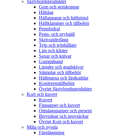
Skrivbordsprodukter
Gem och gemkoppar
Hålslag
Häftapparat och häftpistol
Häftklammer och tillbehör
Pennfodral
Penn- och prylställ
Skrivunderlägg
Tejp och tejphållare
Lim och klister
Saxar och knivar
Gummiband
Linjaler och gradskivor
Stämplar och tillbehör
Häftmassa och fästkuddar
Konferenstillbehör
Övrigt Skrivbordsprodukter
Kort och kuvert
Kuvert
Finpapper och kuvert
Omslagspapper och present
Brevpåsar och provsäckar
Övrigt Kort och kuvert
Måla och pyssla
Färgläggning