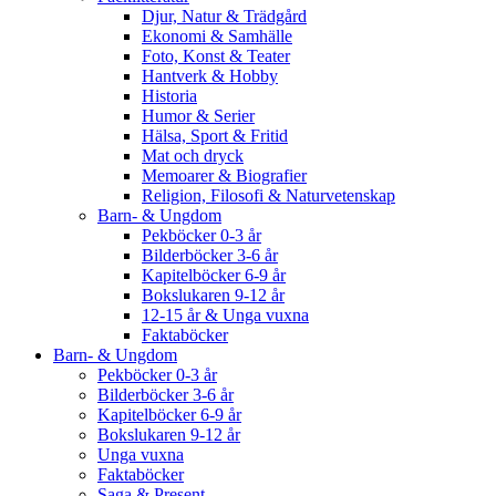
Djur, Natur & Trädgård
Ekonomi & Samhälle
Foto, Konst & Teater
Hantverk & Hobby
Historia
Humor & Serier
Hälsa, Sport & Fritid
Mat och dryck
Memoarer & Biografier
Religion, Filosofi & Naturvetenskap
Barn- & Ungdom
Pekböcker 0-3 år
Bilderböcker 3-6 år
Kapitelböcker 6-9 år
Bokslukaren 9-12 år
12-15 år & Unga vuxna
Faktaböcker
Barn- & Ungdom
Pekböcker 0-3 år
Bilderböcker 3-6 år
Kapitelböcker 6-9 år
Bokslukaren 9-12 år
Unga vuxna
Faktaböcker
Saga & Present