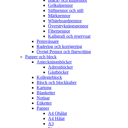
Bläck- och kulpennor
Gelkulpennor
Stiftpennor och stift
Märkpennor
Whiteboardpennor
Överstrykningspennor
Fiberpennor
Kalligrafi och reservoar
Pennvässare
Radering och korrigering
Övrigt Pennor och finewriting
Papper och block
Anteckningsböcker
Adressböcker
Gästböcker
Kollegieblock
Block och blockkuber
Kartong
Blanketter
Notisar
Etiketter
Papper
A4 Ohålat
A4 Hålat
A3