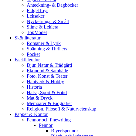
Anteckning- & Dagböcker
FidgetToys
Leksaker
Nyckelringar & Smått
Slime & Leklera
TopModel
Skönlitteratur
Romaner & Lyrik
Spänning & Thrillers
Pocket
Facklitteratur
Djur, Natur & Trädgård
Ekonomi & Samhälle
Foto, Konst & Teater
Hantverk & Hobby
Historia
Hälsa, Sport & Fritid
Mat & Dryck
Memoarer & Biografier
Religion, Filosofi & Naturvetenskap
Papper & Kontor
Pennor och finewriting
Pennor
Blyertspennor