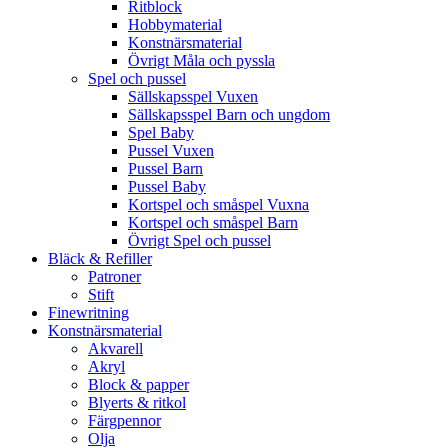
Ritblock
Hobbymaterial
Konstnärsmaterial
Övrigt Måla och pyssla
Spel och pussel
Sällskapsspel Vuxen
Sällskapsspel Barn och ungdom
Spel Baby
Pussel Vuxen
Pussel Barn
Pussel Baby
Kortspel och småspel Vuxna
Kortspel och småspel Barn
Övrigt Spel och pussel
Bläck & Refiller
Patroner
Stift
Finewritning
Konstnärsmaterial
Akvarell
Akryl
Block & papper
Blyerts & ritkol
Färgpennor
Olja