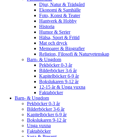
Djur, Natur & Trädgård
Ekonomi & Samhälle
Foto, Konst & Teater
Hantverk & Hobby
Historia
Humor & Serier
Hälsa, Sport & Fritid
Mat och dryck
Memoarer & Biografier
Religion, Filosofi & Naturvetenskap
Barn- & Ungdom
Pekböcker 0-3 år
Bilderböcker 3-6 år
Kapitelböcker 6-9 år
Bokslukaren 9-12 år
12-15 år & Unga vuxna
Faktaböcker
Barn- & Ungdom
Pekböcker 0-3 år
Bilderböcker 3-6 år
Kapitelböcker 6-9 år
Bokslukaren 9-12 år
Unga vuxna
Faktaböcker
Saga & Present