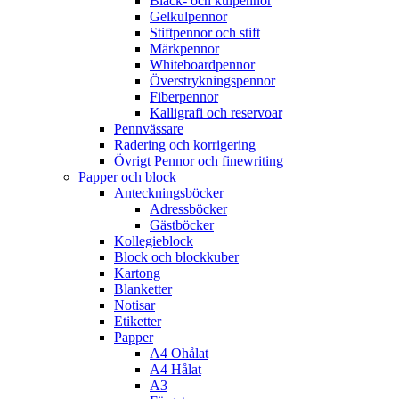
Bläck- och kulpennor
Gelkulpennor
Stiftpennor och stift
Märkpennor
Whiteboardpennor
Överstrykningspennor
Fiberpennor
Kalligrafi och reservoar
Pennvässare
Radering och korrigering
Övrigt Pennor och finewriting
Papper och block
Anteckningsböcker
Adressböcker
Gästböcker
Kollegieblock
Block och blockkuber
Kartong
Blanketter
Notisar
Etiketter
Papper
A4 Ohålat
A4 Hålat
A3