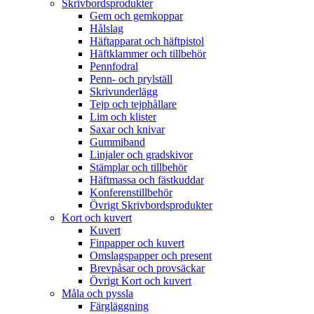
Skrivbordsprodukter
Gem och gemkoppar
Hålslag
Häftapparat och häftpistol
Häftklammer och tillbehör
Pennfodral
Penn- och prylställ
Skrivunderlägg
Tejp och tejphållare
Lim och klister
Saxar och knivar
Gummiband
Linjaler och gradskivor
Stämplar och tillbehör
Häftmassa och fästkuddar
Konferenstillbehör
Övrigt Skrivbordsprodukter
Kort och kuvert
Kuvert
Finpapper och kuvert
Omslagspapper och present
Brevpåsar och provsäckar
Övrigt Kort och kuvert
Måla och pyssla
Färgläggning