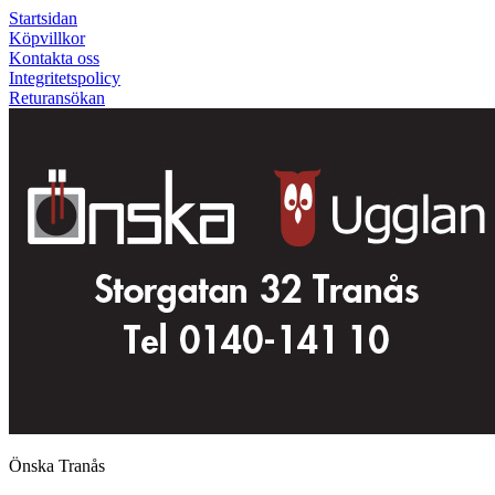
Startsidan
Köpvillkor
Kontakta oss
Integritetspolicy
Returansökan
Önska Tranås