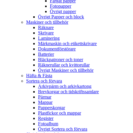
Färgat papper
Fotopapper
Övrigt papper
Övrigt Papper och block
Maskiner och tillbehör
Räknare
Skrivare
Laminering
Märkmaskin och etikettskrivare
Dokumentförstörare
Batterier
Bläckpatroner och toner
Räknerullar och kvittorullar
Övrigt Maskiner och tillbehör
Häfta & Fästa
Sortera och förvara
Arkivpärm och arkivkartong
Brevkorgar och tidskriftssamlare
Pärmar
Mappar
Papperskorgar
Plastfickor och mappar
Register
Fotoalbum
Övrigt Sortera och förvara