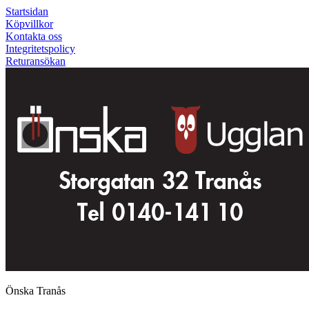
Startsidan
Köpvillkor
Kontakta oss
Integritetspolicy
Returansökan
Önska Tranås