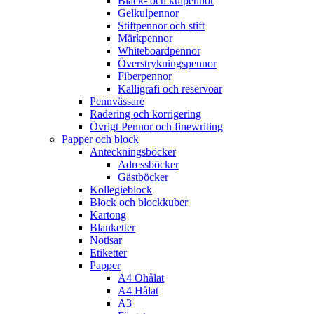
Bläck- och kulpennor
Gelkulpennor
Stiftpennor och stift
Märkpennor
Whiteboardpennor
Överstrykningspennor
Fiberpennor
Kalligrafi och reservoar
Pennvässare
Radering och korrigering
Övrigt Pennor och finewriting
Papper och block
Anteckningsböcker
Adressböcker
Gästböcker
Kollegieblock
Block och blockkuber
Kartong
Blanketter
Notisar
Etiketter
Papper
A4 Ohålat
A4 Hålat
A3