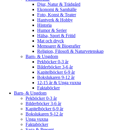
Djur, Natur & Trädgård
Ekonomi & Samhälle
Foto, Konst & Teater
Hantverk & Hobby
Historia
Humor & Serier
Hälsa, Sport & Fritid
Mat och dryck
Memoarer & Biografier
Religion, Filosofi & Naturvetenskap
Barn- & Ungdom
Pekböcker 0-3 år
Bilderböcker 3-6 år
Kapitelböcker 6-9 år
Bokslukaren 9-12 år
12-15 år & Unga vuxna
Faktaböcker
Barn- & Ungdom
Pekböcker 0-3 år
Bilderböcker 3-6 år
Kapitelböcker 6-9 år
Bokslukaren 9-12 år
Unga vuxna
Faktaböcker
Saga & Present