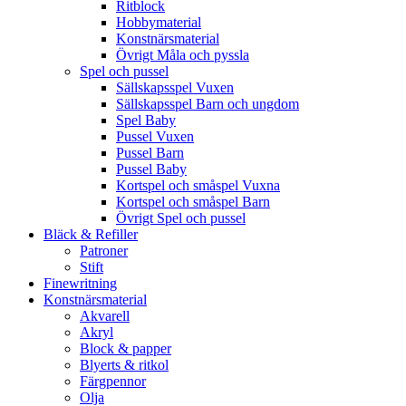
Ritblock
Hobbymaterial
Konstnärsmaterial
Övrigt Måla och pyssla
Spel och pussel
Sällskapsspel Vuxen
Sällskapsspel Barn och ungdom
Spel Baby
Pussel Vuxen
Pussel Barn
Pussel Baby
Kortspel och småspel Vuxna
Kortspel och småspel Barn
Övrigt Spel och pussel
Bläck & Refiller
Patroner
Stift
Finewritning
Konstnärsmaterial
Akvarell
Akryl
Block & papper
Blyerts & ritkol
Färgpennor
Olja