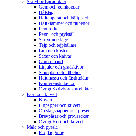
Skrivbordsprodukter
Gem och gemkoppar
Hålslag
Häftapparat och häftpistol
Häftklammer och tillbehör
Pennfodral
Penn- och prylställ
Skrivunderlägg
Tejp och tejphållare
Lim och klister
Saxar och knivar
Gummiband
Linjaler och gradskivor
Stämplar och tillbehör
Häftmassa och fästkuddar
Konferenstillbehör
Övrigt Skrivbordsprodukter
Kort och kuvert
Kuvert
Finpapper och kuvert
Omslagspapper och present
Brevpåsar och provsäckar
Övrigt Kort och kuvert
Måla och pyssla
Färgläggning