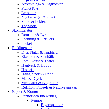
Anteckning- & Dagböcker
FidgetToys
Leksaker
Nyckelringar & Smått
Slime & Leklera
TopModel
Skönlitteratur
Romaner & Lyrik
Spänning & Thrillers
Pocket
Facklitteratur
Djur, Natur & Trädgård
Ekonomi & Samhälle
Foto, Konst & Teater
Hantverk & Hobby
Historia
Hälsa, Sport & Fritid
Mat & Dryck
Memoarer & Biografier
Religion, Filosofi & Naturvetenskap
Papper & Kontor
Pennor och finewriting
Pennor
Blyertspennor