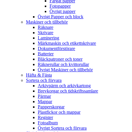
Färgat papper
Fotopapper
Övrigt papper
Övrigt Papper och block
Maskiner och tillbehör
Räknare
Skrivare
Laminering
Märkmaskin och etikettskrivare
Dokumentförstörare
Batterier
Bläckpatroner och toner
Räknerullar och kvittorullar
Övrigt Maskiner och tillbehör
Häfta & Fästa
Sortera och förvara
Arkivpärm och arkivkartong
Brevkorgar och tidskriftssamlare
Pärmar
Mappar
Papperskorgar
Plastfickor och mappar
Register
Fotoalbum
Övrigt Sortera och förvara