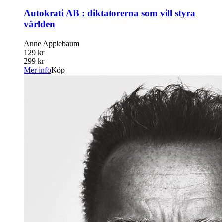
Autokrati AB : diktatorerna som vill styra
världen
Anne Applebaum
129 kr
299 kr
Mer info
Köp