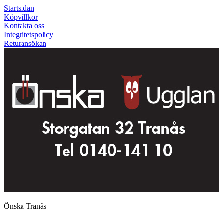
Startsidan
Köpvillkor
Kontakta oss
Integritetspolicy
Returansökan
Önska Tranås