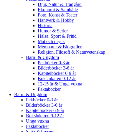
Djur, Natur & Trädgård
Ekonomi & Samhälle
Foto, Konst & Teater
Hantverk & Hobby
Historia
Humor & Serier
Hälsa, Sport & Fritid
Mat och dryck
Memoarer & Biografier
Religion, Filosofi & Naturvetenskap
Barn- & Ungdom
Pekböcker 0-3 år
Bilderböcker 3-6 år
Kapitelböcker 6-9 år
Bokslukaren 9-12 år
12-15 år & Unga vuxna
Faktaböcker
Barn- & Ungdom
Pekböcker 0-3 år
Bilderböcker 3-6 år
Kapitelböcker 6-9 år
Bokslukaren 9-12 år
Unga vuxna
Faktaböcker
Saga & Present