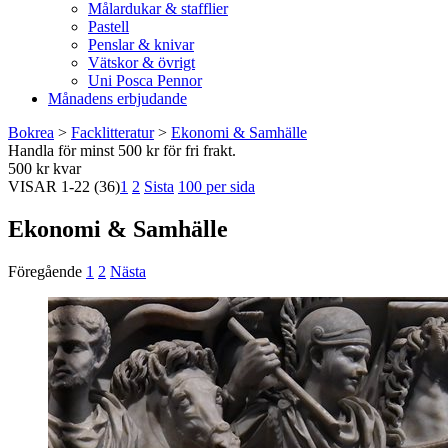
Målardukar & stafflier
Pastell
Penslar & knivar
Vätskor & övrigt
Uni Posca Pennor
Månadens erbjudande
Bokrea
>
Facklitteratur
>
Ekonomi & Samhälle
Handla för minst 500 kr för fri frakt.
500 kr kvar
VISAR
1-22
(36)
1
2
Sista
100 per sida
Ekonomi & Samhälle
Föregående
1
2
Nästa