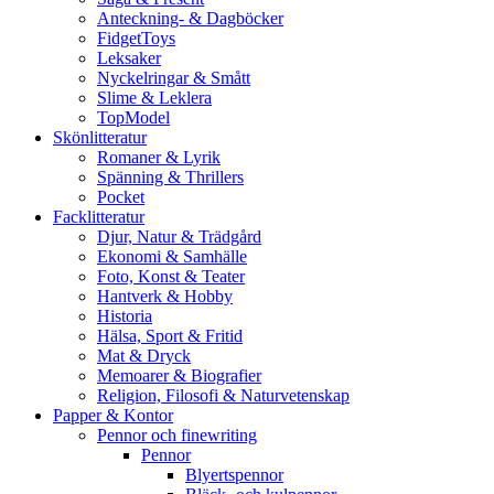
Anteckning- & Dagböcker
FidgetToys
Leksaker
Nyckelringar & Smått
Slime & Leklera
TopModel
Skönlitteratur
Romaner & Lyrik
Spänning & Thrillers
Pocket
Facklitteratur
Djur, Natur & Trädgård
Ekonomi & Samhälle
Foto, Konst & Teater
Hantverk & Hobby
Historia
Hälsa, Sport & Fritid
Mat & Dryck
Memoarer & Biografier
Religion, Filosofi & Naturvetenskap
Papper & Kontor
Pennor och finewriting
Pennor
Blyertspennor