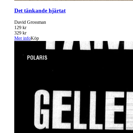
Det tänkande hjärtat
David Grossman
129 kr
329 kr
Mer info
Köp