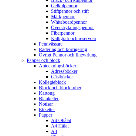
Bläck- och kulpennor
Gelkulpennor
Stiftpennor och stift
Märkpennor
Whiteboardpennor
Överstrykningspennor
Fiberpennor
Kalligrafi och reservoar
Pennvässare
Radering och korrigering
Övrigt Pennor och finewriting
Papper och block
Anteckningsböcker
Adressböcker
Gästböcker
Kollegieblock
Block och blockkuber
Kartong
Blanketter
Notisar
Etiketter
Papper
A4 Ohålat
A4 Hålat
A3