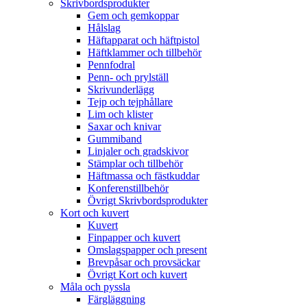
Skrivbordsprodukter
Gem och gemkoppar
Hålslag
Häftapparat och häftpistol
Häftklammer och tillbehör
Pennfodral
Penn- och prylställ
Skrivunderlägg
Tejp och tejphållare
Lim och klister
Saxar och knivar
Gummiband
Linjaler och gradskivor
Stämplar och tillbehör
Häftmassa och fästkuddar
Konferenstillbehör
Övrigt Skrivbordsprodukter
Kort och kuvert
Kuvert
Finpapper och kuvert
Omslagspapper och present
Brevpåsar och provsäckar
Övrigt Kort och kuvert
Måla och pyssla
Färgläggning