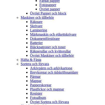
Färgat papper
Fotopapper
Övrigt papper
Övrigt Papper och block
Maskiner och tillbehör
Räknare
Skrivare
Laminering
Märkmaskin och etikettskrivare
Dokumentförstörare
Batterier
Bläckpatroner och toner
Räknerullar och kvittorullar
Övrigt Maskiner och tillbehör
Häfta & Fästa
Sortera och förvara
Arkivpärm och arkivkartong
Brevkorgar och tidskriftssamlare
Pärmar
Mappar
Papperskorgar
Plastfickor och mappar
Register
Fotoalbum
Övrigt Sortera och förvara