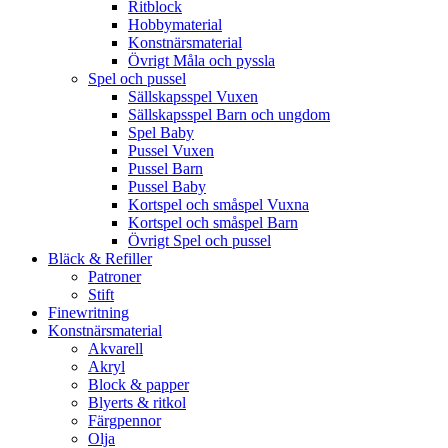
Ritblock
Hobbymaterial
Konstnärsmaterial
Övrigt Måla och pyssla
Spel och pussel
Sällskapsspel Vuxen
Sällskapsspel Barn och ungdom
Spel Baby
Pussel Vuxen
Pussel Barn
Pussel Baby
Kortspel och småspel Vuxna
Kortspel och småspel Barn
Övrigt Spel och pussel
Bläck & Refiller
Patroner
Stift
Finewritning
Konstnärsmaterial
Akvarell
Akryl
Block & papper
Blyerts & ritkol
Färgpennor
Olja